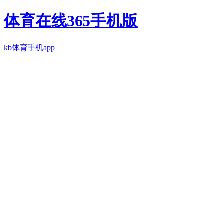
体育在线365手机版
kb体育手机app