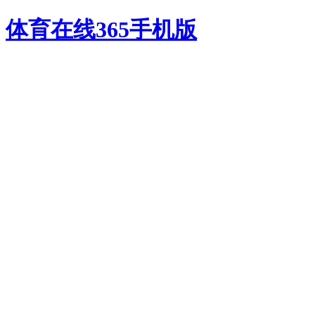
体育在线365手机版