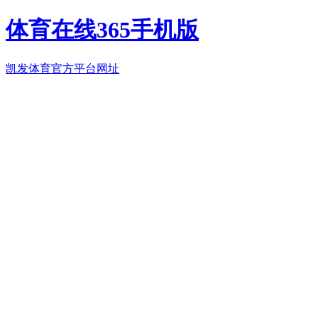
体育在线365手机版
凯发体育官方平台网址