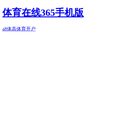
体育在线365手机版
a8体高体育开户