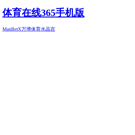
体育在线365手机版
ManBetX万博体育水晶宫