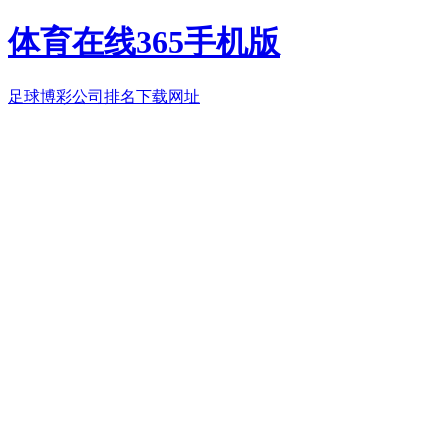
体育在线365手机版
足球博彩公司排名下载网址