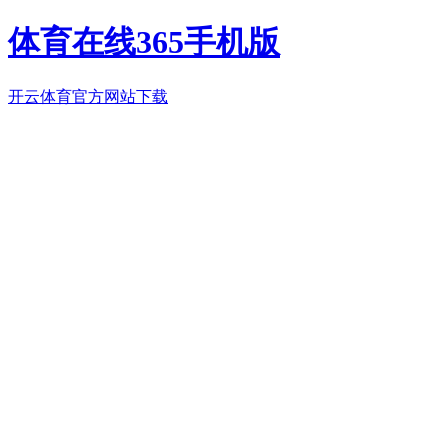
体育在线365手机版
开云体育官方网站下载