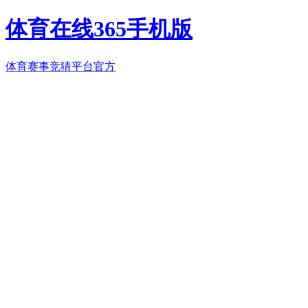
体育在线365手机版
体育赛事竞猜平台官方