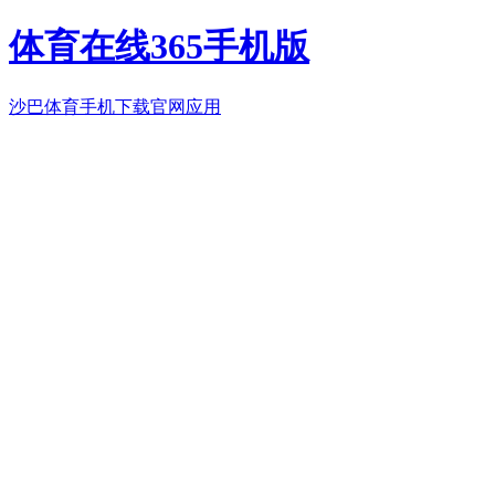
体育在线365手机版
沙巴体育手机下载官网应用