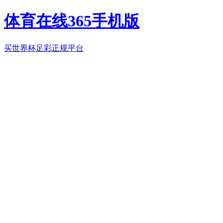
体育在线365手机版
买世界杯足彩正规平台